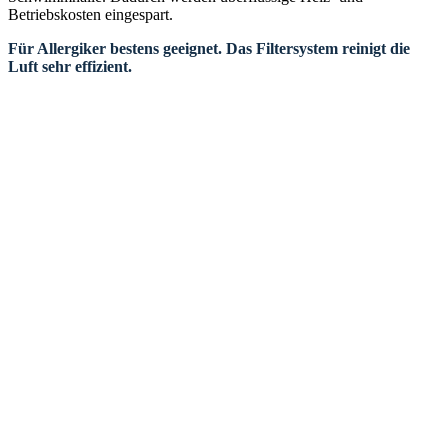
Betriebskosten eingespart.
Für Allergiker bestens geeignet. Das Filtersystem reinigt die
Luft sehr effizient.
Kontaktieren Sie uns:
E-Mail
Telefon: +49 (0) 271 - 33 43
95
Fax: +49 (0) 271 - 33 41 04