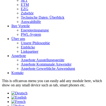
SET
ETM
EZG
Zubehör
Technische Daten: Überblick
Auswahlhilfe
Ihre Vorteile
Energieeinsparung
PWL-System
Über uns
Unsere Philosophie
Einblicke
Linkpartner
Angebote
Angebote Ausstellungsgeräte
Angebote Kommunale Anwender
Angebote Gewerbliche Anwendung
Kontakt
This is offcanvas menu you can easily add any module here, which
show on any small device such as tab, smart phones etc.