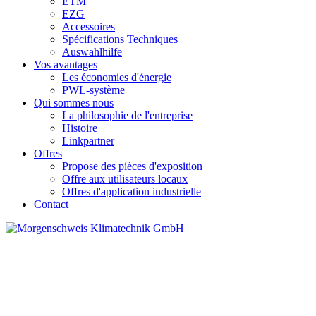
ETM
EZG
Accessoires
Spécifications Techniques
Auswahlhilfe
Vos avantages
Les économies d'énergie
PWL-système
Qui sommes nous
La philosophie de l'entreprise
Histoire
Linkpartner
Offres
Propose des pièces d'exposition
Offre aux utilisateurs locaux
Offres d'application industrielle
Contact
Propose des pièces