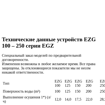
EZG 100 - 250 [U]
Технические данные устройств EZG
100 – 250 серии EGZ
Специальный заказ моделей по предварительной
договоренности.
Изменения возможны в любое желаемое время. Все права
защищены. За отклоняющиеся показатели мы не несем
никакой ответственности.
EZG
EZG
EZG
EZG
EZ
Тип
100
125
150
200
25
Поверхность воды (m²)
100
125
150
200
25
Выполнение осушения 1*) (л/
12,0
14,0
17,5
22,0
28,
ч)