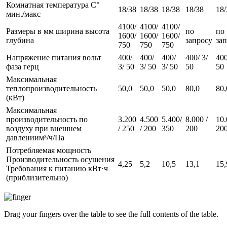
Комнатная температура C°
18/38
18/38
18/38
18/38
18/
мин./макс
4100/
4100/
4100/
Размеры в мм ширина высота
по
по
1600/
1600/
1600/
глубина
запросу
за
750
750
750
Напряжение питания вольт
400/
400/
400/
400/ 3/
400
фаза герц
3/ 50
3/ 50
3/ 50
50
50
Максимальная
теплопроизводительность
50,0
50,0
50,0
80,0
80,
(кВт)
Максимальная
производительность по
3.200
4.500
5.400/
8.000 /
10.
воздуху при внешнем
/ 250
/ 200
350
200
20
давлениим³/ч/Па
Потребляемая мощность
Производительность осушения
4,25
5,2
10,5
13,1
15,
Требования к питанию кВт·ч
(приблизительно)
Drag your fingers over the table to see the full contents of the table.